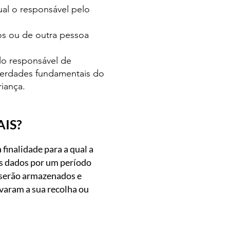
ual o responsável pelo
dos ou de outra pessoa
elo responsável de
iberdades fundamentais do
riança.
IS?
finalidade para a qual a
os dados por um período
s serão armazenados e
varam a sua recolha ou