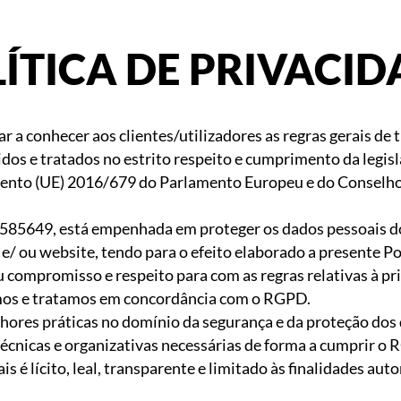
ÍTICA DE PRIVACID
ar a conhecer aos clientes/utilizadores as regras gerais de
hidos e tratados no estrito respeito e cumprimento da legi
ento (UE) 2016/679 do Parlamento Europeu e do Conselho,
85649, está empenhada em proteger os dados pessoais dos
 e/ ou website, tendo para o efeito elaborado a presente Po
u compromisso e respeito para com as regras relativas à pr
mos e tratamos em concordância com o RGPD.
hores práticas no domínio da segurança e da proteção dos
écnicas e organizativas necessárias de forma a cumprir o 
 é lícito, leal, transparente e limitado às finalidades aut