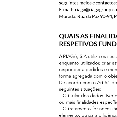
seguintes meios e contactos:
E-mail:
riaga@riagagroup.c
Morada: Rua da Paz 90-94, Pa
QUAIS AS FINALI
RESPETIVOS FUND
A
RIAGA, S.A utiliza os seu
enquanto utilizador, criar e
responder a pedidos e mensa
forma agregada com o obje
De acordo com o Art.6.º do
seguintes situações:
– O titular dos dados tive
ou mais finalidades específi
– O tratamento for necessár
elemento, ou para diligênci