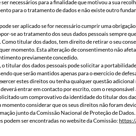
ser necessários para a finalidade que motivou a sua recol
mento para o tratamento de dados e não existe outro funda
 pode ser aplicado se for necessário cumprir uma obrigação 
opor-se ao tratamento dos seus dados pessoais sempre que
. Como titular dos dados, tem direito de retirar o seu con
quer momento. Esta alteração de consentimento não afeta
entimento previamente concedido.
o titular dos dados pessoais pode solicitar a portabilidad
endo que serão mantidos apenas para o exercício de defes
xercer estes direitos ou tenha qualquer questão adicional
 deverá entrar em contacto por escrito, com o responsável
olicitado um comprovativo da identidade do titular dos da
 momento considerar que os seus direitos não foram dev
amação junto da Comissão Nacional de Proteção de Dados.
 podem ser encontradas no website da Comissão:
https: