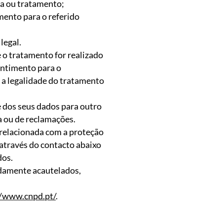
ha ou tratamento;
mento para o referido
legal.
 o tratamento for realizado
sentimento para o
 a legalidade do tratamento
e dos seus dados para outro
a ou de reclamações.
 relacionada com a proteção
 através do contacto abaixo
dos.
idamente acautelados,
//www.cnpd.pt/
.