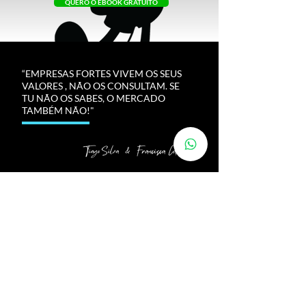
QUERO O EBOOK GRATUITO
“EMPRESAS FORTES VIVEM OS SEUS
VALORES , NÃO OS CONSULTAM. SE
TU NÃO OS SABES, O MERCADO
TAMBÉM NÃO!"
PROMOVE A TUA
LIDERANÇA
AJUDA A TOMAR
DECISÕES DIFÍCEIS
MELHORA A CULTURA
VIVIDA NA EMPRESA
AUMENTA A TUA